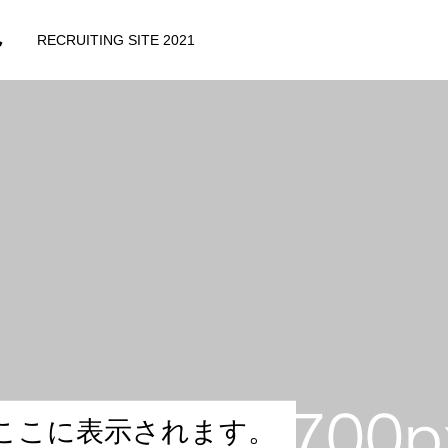
ト
RECRUITING SITE 2021
ー
こ
こ
に
表
示
さ
れ
ま
す
。