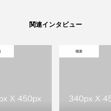
関連インタビュー
務
職業