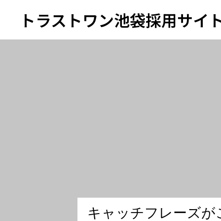
トラストワン池袋採用サイ
トラストワンHP
インターシップ説明会エントリ
インターンシップエントリー
キ
ャ
ッ
チ
フ
レ
ー
ズ
が